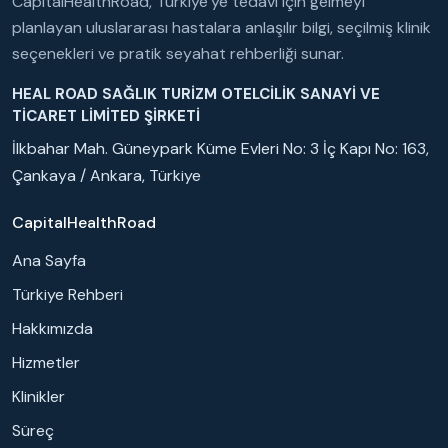
CapitalHealthRoad, Türkiye’ye tedavi için gelmeyi
planlayan uluslararası hastalara anlaşılır bilgi, seçilmiş klinik
seçenekleri ve pratik seyahat rehberliği sunar.
HEAL ROAD SAĞLIK TURİZM OTELCİLİK SANAYİ VE
TİCARET LİMİTED ŞİRKETİ
İlkbahar Mah. Güneypark Küme Evleri No: 3 İç Kapı No: 163,
Çankaya / Ankara, Türkiye
CapitalHealthRoad
Ana Sayfa
Türkiye Rehberi
Hakkımızda
Hizmetler
Klinikler
Süreç